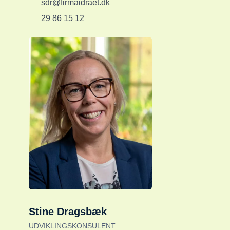
sdr@firmaidraet.dk
29 86 15 12
Stine Dragsbæk
UDVIKLINGSKONSULENT