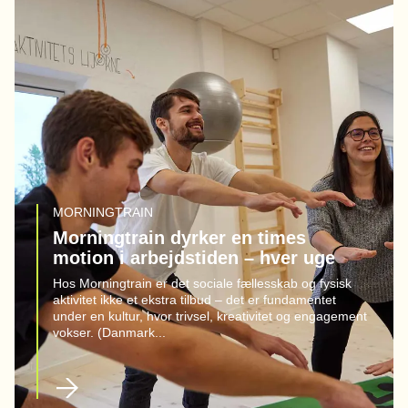
MORNINGTRAIN
Morningtrain dyrker en times
motion i arbejdstiden – hver uge
Hos Morningtrain er det sociale fællesskab og fysisk
aktivitet ikke et ekstra tilbud – det er fundamentet
under en kultur, hvor trivsel, kreativitet og engagement
vokser. (Danmark...