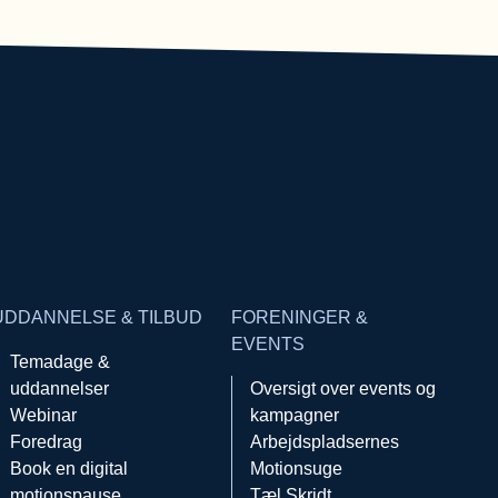
UDDANNELSE & TILBUD
FORENINGER &
EVENTS
Temadage &
uddannelser
Oversigt over events og
Webinar
kampagner
Foredrag
Arbejdspladsernes
Book en digital
Motionsuge
motionspause
Tæl Skridt