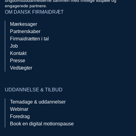
ungdomsuddannelserne sammen med frivillige ildsjæle og
engagerede partnere.
OM DANSK FIRMAIDRÆT
Mærkesager
Partnerskaber
Firmaidrætten i tal
Job
Kontakt
Presse
Vedtægter
UDDANNELSE & TILBUD
Temadage & uddannelser
Webinar
Foredrag
Book en digital motionspause