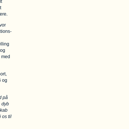
lt
t
ere.
vor
tions-
lling
 og
r, med
ort,
B og
d på
n dyb
skab
os til