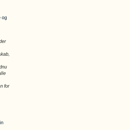
d
e og
der
skab,
ndnu
lle
n for
in