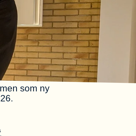
ommen som ny
026.
s