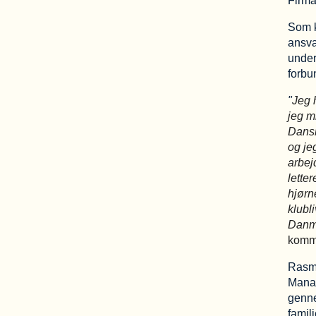
Firma
Som k
ansva
under
forbu
"
Jeg 
jeg m
Dansk
og jeg
arbej
lette
hjørn
klubli
Danma
kommu
Rasmu
Manag
genne
famili