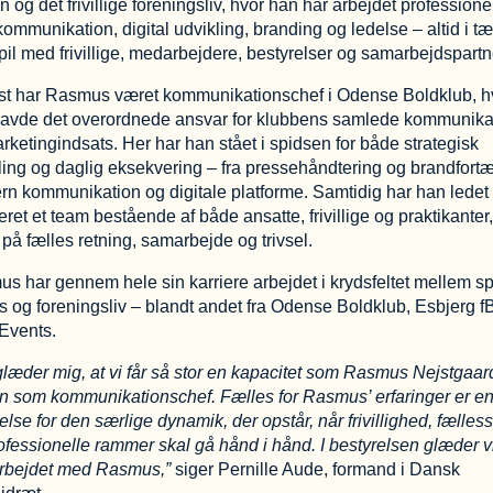
n og det frivillige foreningsliv, hvor han har arbejdet professione
ommunikation, digital udvikling, branding og ledelse – altid i tæ
il med frivillige, medarbejdere, bestyrelser og samarbejdspartn
t har Rasmus været kommunikationschef i Odense Boldklub, h
avde det overordnede ansvar for klubbens samlede kommunika
rketingindsats. Her har han stået i spidsen for både strategisk
ling og daglig eksekvering – fra pressehåndtering og brandfortæ
ntern kommunikation og digitale platforme. Samtidig har han ledet
eret et team bestående af både ansatte, frivillige og praktikante
 på fælles retning, samarbejde og trivsel.
s har gennem hele sin karriere arbejdet i krydsfeltet mellem sp
s og foreningsliv – blandt andet fra Odense Boldklub, Esbjerg f
Events.
glæder mig, at vi får så stor en kapacitet som Rasmus Nejstgaar
n som kommunikationschef. Fælles for Rasmus’ erfaringer er e
åelse for den særlige dynamik, der opstår, når frivillighed, fælles
ofessionelle rammer skal gå hånd i hånd. I bestyrelsen glæder vi 
rbejdet med Rasmus,”
siger Pernille Aude, formand i Dansk