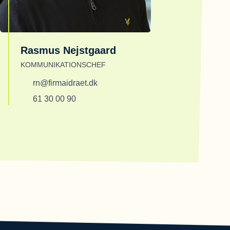
Rasmus Nejstgaard
KOMMUNIKATIONSCHEF
rn@firmaidraet.dk
61 30 00 90