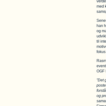
verde
med k
samsp
Senes
han h
og ma
udvik
til i
motiv
fokus
Rasmu
event
OGF 
”Det 
poste
forst
og pr
sama