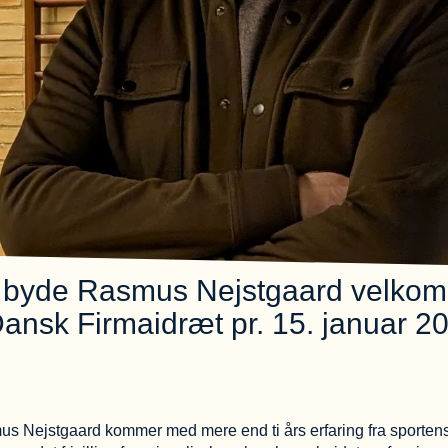
nne byde Rasmus Nejstgaard velk
ansk Firmaidræt pr. 15. januar 2
s Nejstgaard kommer med mere end ti års erfaring fra sporten