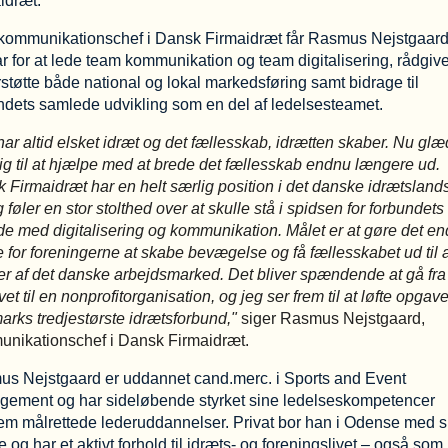
idræt.
ommunikationschef i Dansk Firmaidræt får Rasmus Nejstgaar
r for at lede team kommunikation og team digitalisering, rådgiv
støtte både national og lokal markedsføring samt bidrage til
ndets samlede udvikling som en del af ledelsesteamet.
har altid elsket idræt og det fællesskab, idrætten skaber. Nu glæ
ig til at hjælpe med at brede det fællesskab endnu længere ud.
 Firmaidræt har en helt særlig position i det danske idrætsland
 føler en stor stolthed over at skulle stå i spidsen for forbundets
de med digitalisering og kommunikation. Målet er at gøre det e
re for foreningerne at skabe bevægelse og få fællesskabet ud til a
er af det danske arbejdsmarked.
Det bliver spændende at gå fra
vet til en nonprofitorganisation, og jeg ser frem til at løfte opgave
rks tredjestørste idrætsforbund,"
siger Rasmus Nejstgaard,
nikationschef i Dansk Firmaidræt.
s Nejstgaard er uddannet cand.merc. i Sports and Event
ement og har sideløbende styrket sine ledelseskompetencer
m målrettede lederuddannelser. Privat bor han i Odense med s
e og har et aktivt forhold til idræts- og foreningslivet – også som