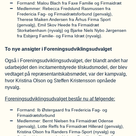
Formand: Malou Blach fra Faxe Familie og Firmaidræt
Medlemmer: Rebecca Fredslund Rasmussen fra
Fredericia Fag- og Firmaidrætsforbund (genvalg),
Therese Maiken Andersen fra Århus Firma Sport
(genvalg), Emil Skov Heede fra Firmaidræt
Storkøbenhavn (nyvalg) og Bjarke Niels Nybo Jørgensen
fra Esbjerg Familie- og Firma Idræt (nyvalg).
To nye ansigter i Foreningsudviklingsudvalget
Også i Foreningsudviklingsudvalget, der blandt andet har
udarbejdet den incitamentstyrede tilskudsmodel, der blev
vedtaget på repræsentantskabsmødet, var der kampvalg,
hvor Kristina Olson og Steffen Kristensson opnåede
nyvalg.
Foreningsudviklingsudvalget består nu af følgende:
Formand: Ib Østergaard fra Fredericia Fag- og
Firmaidrætsforbund
Medlemmer: Bernt Nielsen fra Firmaidræt Odense
(genvalg), Lotte Reffs fra Firmaidræt Hillerød (genvalg),
Kristina Olson fra Randers Firma-Sport (nyvalg) og