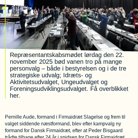
Repræsentantskabsmødet lørdag den 22.
november 2025 bød vanen tro på mange
personvalg – både i bestyrelsen og i de tre
strategiske udvalg; Idræts- og
Aktivitetsudvalget, Ungeudvalget og
Foreningsudviklingsudvalget. Få overblikket
her.
Pernille Aude, formand i Firmaidræt Slagelse og frem til
valget siddende næstformand, blev efter kampvalg ny
formand for Dansk Firmaidræt, efter at Peder Bisgaard
trådte tilbage efter 24 år i spidsen for Dansk Firmaidræt.