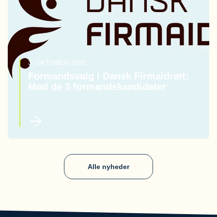
3. OKTOBER 2025
Formandsvalg i Dansk Firmaidræt:
Mød de 3 formandskandidater
Alle nyheder