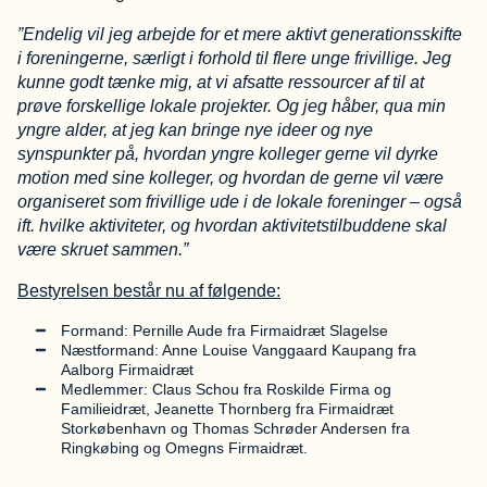
”Endelig vil jeg arbejde for et mere aktivt generationsskifte
i foreningerne, særligt i forhold til flere unge frivillige. Jeg
kunne godt tænke mig, at vi afsatte ressourcer af til at
prøve forskellige lokale projekter. Og jeg håber, qua min
yngre alder, at jeg kan bringe nye ideer og nye
synspunkter på, hvordan yngre kolleger gerne vil dyrke
motion med sine kolleger, og hvordan de gerne vil være
organiseret som frivillige ude i de lokale foreninger – også
ift. hvilke aktiviteter, og hvordan aktivitetstilbuddene skal
være skruet sammen.”
Bestyrelsen består nu af følgende:
Formand: Pernille Aude fra Firmaidræt Slagelse
Næstformand: Anne Louise Vanggaard Kaupang fra
Aalborg Firmaidræt
Medlemmer: Claus Schou fra Roskilde Firma og
Familieidræt, Jeanette Thornberg fra Firmaidræt
Storkøbenhavn og Thomas Schrøder Andersen fra
Ringkøbing og Omegns Firmaidræt.