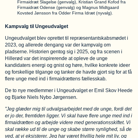
Firmaidræt Slagelse (genvalg), Kristian Grand Kofod fra
Firmaidræt Odense (genvalg) og Magnus Midtgaard
Kovsted Jønsson fra Odder Firma Idræt (nyvalg).
Kampvalg til Ungeudvalget
Ungeudvalget blev oprettet til repræsentantskabsmødet i
2023, og allerede dengang var der kampvalg om
pladserne. Historien gentog sig i 2025, og fra scenen i
Hillerød var det inspirerende at opleve de unge
kandidaters energi og gnist og høre, hvilke konkrete ideer
og forskellige tilgange og tanker de havde gjort sig for at få
flere unge med ind i firmaidrættens fællesskab.
De to nye medlemmer i Ungeudvalget er Emil Skov Heede
og Bjarke Niels Nybo Jørgensen.
”Jeg glæder mig til udvalgsarbejdet med de unge, fordi det
er jo der, fremtiden ligger. Vi skal have flere unge med ind i
firmaidrætten og arbejde videre med generationsskiftet. Vi
skal række ud til de unge og skabe større synlighed, så de
ved, at vi eksisterer. Jeg har været frivillig hele mit liv, og