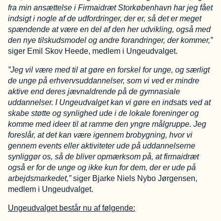
fra min ansættelse i Firmaidræt Storkøbenhavn har jeg fået
indsigt i nogle af de udfordringer, der er, så det er meget
spændende at være en del af den her udvikling, også med
den nye tilskudsmodel og andre forandringer, der kommer,”
siger Emil Skov Heede, medlem i Ungeudvalget.
”Jeg vil være med til at gøre en forskel for unge, og særligt
de unge på erhvervsuddannelser, som vi ved er mindre
aktive end deres jævnaldrende på de gymnasiale
uddannelser. I Ungeudvalget kan vi gøre en indsats ved at
skabe støtte og synlighed ude i de lokale foreninger og
komme med ideer til at ramme den yngre målgruppe. Jeg
foreslår, at det kan være igennem brobygning, hvor vi
gennem events eller aktiviteter ude på uddannelserne
synliggør os, så de bliver opmærksom på, at firmaidræt
også er for de unge og ikke kun for dem, der er ude på
arbejdsmarkedet,”
siger Bjarke Niels Nybo Jørgensen,
medlem i Ungeudvalget.
Ungeudvalget består nu af følgende: