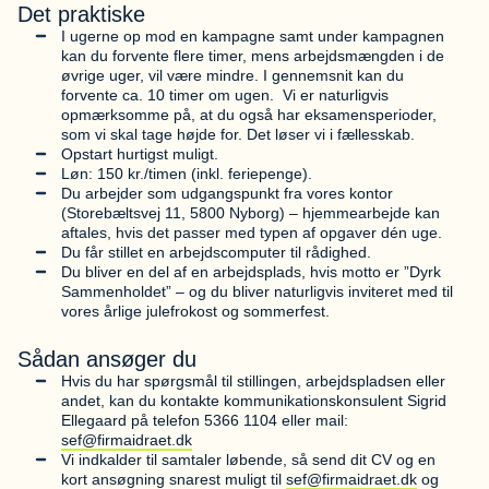
Det praktiske
I ugerne op mod en kampagne samt under kampagnen
kan du forvente flere timer, mens arbejdsmængden i de
øvrige uger, vil være mindre. I gennemsnit kan du
forvente ca. 10 timer om ugen. Vi er naturligvis
opmærksomme på, at du også har eksamensperioder,
som vi skal tage højde for. Det løser vi i fællesskab.
Opstart hurtigst muligt.
Løn: 150 kr./timen (inkl. feriepenge).
Du arbejder som udgangspunkt fra vores kontor
(Storebæltsvej 11, 5800 Nyborg) – hjemmearbejde kan
aftales, hvis det passer med typen af opgaver dén uge.
Du får stillet en arbejdscomputer til rådighed.
Du bliver en del af en arbejdsplads, hvis motto er ”Dyrk
Sammenholdet” – og du bliver naturligvis inviteret med til
vores årlige julefrokost og sommerfest.
Sådan ansøger du
Hvis du har spørgsmål til stillingen, arbejdspladsen eller
andet, kan du kontakte kommunikationskonsulent Sigrid
Ellegaard på telefon 5366 1104 eller mail:
sef@firmaidraet.dk
Vi indkalder til samtaler løbende, så send dit CV og en
kort ansøgning snarest muligt til
sef@firmaidraet.dk
og